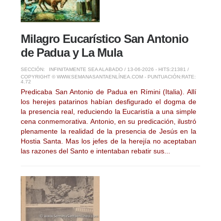
Milagro Eucarístico San Antonio
de Padua y La Mula
SECCIÓN:
INFINITAMENTE SEA ALABADO
/ 13-06-2026 - HITS:21381 /
COPYRIGHT © WWW.SEMANASANTAENLÍNEA.COM - PUNTUACIÓN:
RATE:
4.72
Predicaba San Antonio de Padua en Rímini (Italia). Allí
los herejes patarinos habían desfigurado el dogma de
la presencia real, reduciendo la Eucaristía a una simple
cena conmemorativa. Antonio, en su predicación, ilustró
plenamente la realidad de la presencia de Jesús en la
Hostia Santa. Mas los jefes de la herejía no aceptaban
las razones del Santo e intentaban rebatir sus...