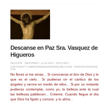
Descanse en Paz Sra. Vasquez de
Higueros
SECCIÓN:
OBITUARIO
/ 11-03-2022 - HITS:1962 /
COPYRIGHT © WWW.SEMANASANTAENLÍNEA.COM - PUNTUACIÓN:
RATE:
5.00
No llores si me amas... Si conocieras el don de Dios y lo
que es el cielo... Si pudieras oír el cántico de los
ángeles y verme en medio de ellos... Si por un instante
pudieras contemplar, como yo, la belleza ante la cual
las bellezas palidecen... Créeme. Cuando llegue el día
que Dios ha fijado y conoce, y tu alma...