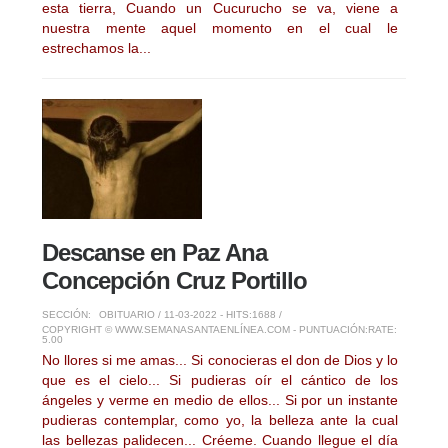
esta tierra, Cuando un Cucurucho se va, viene a
nuestra mente aquel momento en el cual le
estrechamos la...
Descanse en Paz Ana
Concepción Cruz Portillo
SECCIÓN:
OBITUARIO
/ 11-03-2022 - HITS:1688 /
COPYRIGHT © WWW.SEMANASANTAENLÍNEA.COM - PUNTUACIÓN:
RATE:
5.00
No llores si me amas... Si conocieras el don de Dios y lo
que es el cielo... Si pudieras oír el cántico de los
ángeles y verme en medio de ellos... Si por un instante
pudieras contemplar, como yo, la belleza ante la cual
las bellezas palidecen... Créeme. Cuando llegue el día