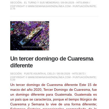
SECCIÓN:
EL TURNO Y SUS MEMORIAS
/ 09-06-2026 - HITS:8966 /
COPYRIGHT © WWW.SEMANASANTAENLÍNEA.COM - PUNTUACIÓN:
RATE:
3.75
Un tercer domingo de Cuaresma
diferente
SECCIÓN:
FUISTE ASUNTA AL CIELO
/ 08-06-2026 - HITS:3873 /
COPYRIGHT © WWW.SEMANASANTAENLÍNEA.COM - PUNTUACIÓN:
RATE:
5.00
Un tercer domingo de Cuaresma diferente Este 15 de
marzo del año 2020, Tercer Domingo de Cuaresma, fue
un domingo diferente para Guatemala. Guatemala es
un país que se caracteriza, porque el tiempo litúrgico de
Cuaresma y Semana lo vive de una forma diferente;
Solemnes Cortejos procesionales acompañado de la