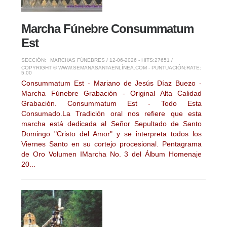
Marcha Fúnebre Consummatum
Est
SECCIÓN:
MARCHAS FÚNEBRES
/ 12-06-2026 - HITS:27651 /
COPYRIGHT © WWW.SEMANASANTAENLÍNEA.COM - PUNTUACIÓN:
RATE:
5.00
Consummatum Est - Mariano de Jesús Díaz Buezo -
Marcha Fúnebre Grabación - Original Alta Calidad
Grabación. Consummatum Est - Todo Esta
Consumado.La Tradición oral nos refiere que esta
marcha está dedicada al Señor Sepultado de Santo
Domingo "Cristo del Amor" y se interpreta todos los
Viernes Santo en su cortejo procesional. Pentagrama
de Oro Volumen IMarcha No. 3 del Álbum Homenaje
20...