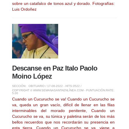
sobre un catafalco de tonos azul y dorado. Fotografías:
Luis Ordoñez
Descanse en Paz Italo Paolo
Moino López
SECCIÓN:
OBITUARIO
/ 17-08-2022 - HITS:3522 /
COPYRIGHT © WWW.SEMANASANTAENLÍNEA.COM - PUNTUACIÓN:
RATE:
5.00
Cuando un Cucurucho se va! Cuando un Cucurucho se
va, queda un gran vacío, difícil de llenar en las filas
interminables del morado penitente, Cuando un
Cucurucho se va, su túnica y paletina serán de los más
bellos recuerdos que nos recordarán su presencia en
esta tierra, Cuando un Cucurucho se va, viene a