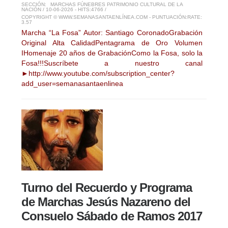
SECCIÓN:
MARCHAS FÚNEBRES PATRIMONIO CULTURAL DE LA
NACIÓN
/ 10-06-2026 - HITS:4766 /
COPYRIGHT © WWW.SEMANASANTAENLÍNEA.COM - PUNTUACIÓN:
RATE:
3.57
Marcha “La Fosa” Autor: Santiago CoronadoGrabación
Original Alta CalidadPentagrama de Oro Volumen
IHomenaje 20 años de GrabaciónComo la Fosa, solo la
Fosa!!!Suscríbete a nuestro canal
►http://www.youtube.com/subscription_center?
add_user=semanasantaenlinea
Turno del Recuerdo y Programa
de Marchas Jesús Nazareno del
Consuelo Sábado de Ramos 2017