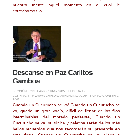
nuestra mente aquel momento en el cual le
estrechamos la...
Descanse en Paz Carlitos
Gamboa
SECCIÓN:
OBITUARIO
/ 18-07-2022 - HITS:1671 /
COPYRIGHT © WWW.SEMANASANTAENLÍNEA.COM - PUNTUACIÓN:
RATE:
5.00
Cuando un Cucurucho se va! Cuando un Cucurucho se
va, queda un gran vacío, difícil de llenar en las filas
interminables del morado penitente, Cuando un
Cucurucho se va, su túnica y paletina serán de los más
bellos recuerdos que nos recordarán su presencia en
esta tierra, Cuando un Cucurucho se va, viene a