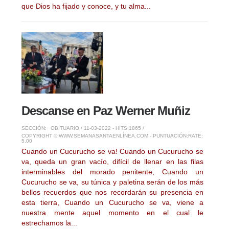
que Dios ha fijado y conoce, y tu alma...
Descanse en Paz Werner Muñiz
SECCIÓN:
OBITUARIO
/ 11-03-2022 - HITS:1865 /
COPYRIGHT © WWW.SEMANASANTAENLÍNEA.COM - PUNTUACIÓN:
RATE:
5.00
Cuando un Cucurucho se va! Cuando un Cucurucho se
va, queda un gran vacío, difícil de llenar en las filas
interminables del morado penitente, Cuando un
Cucurucho se va, su túnica y paletina serán de los más
bellos recuerdos que nos recordarán su presencia en
esta tierra, Cuando un Cucurucho se va, viene a
nuestra mente aquel momento en el cual le
estrechamos la...