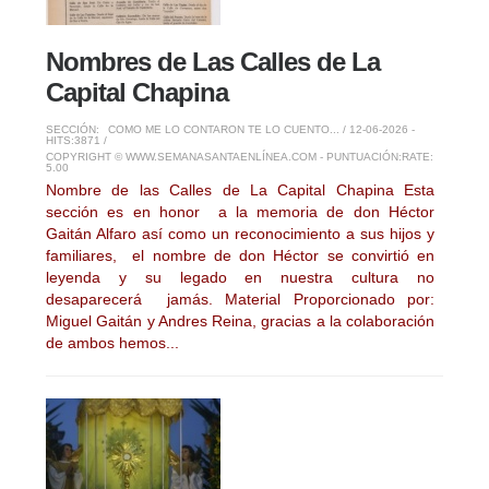
Nombres de Las Calles de La
Capital Chapina
SECCIÓN:
COMO ME LO CONTARON TE LO CUENTO...
/ 12-06-2026 -
HITS:3871 /
COPYRIGHT © WWW.SEMANASANTAENLÍNEA.COM - PUNTUACIÓN:
RATE:
5.00
Nombre de las Calles de La Capital Chapina Esta
sección es en honor a la memoria de don Héctor
Gaitán Alfaro así como un reconocimiento a sus hijos y
familiares, el nombre de don Héctor se convirtió en
leyenda y su legado en nuestra cultura no
desaparecerá jamás. Material Proporcionado por:
Miguel Gaitán y Andres Reina, gracias a la colaboración
de ambos hemos...