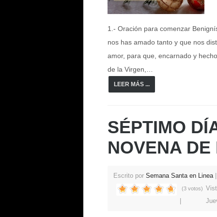
1.- Oración para comenzar Benignís
nos has amado tanto y que nos diste
amor, para que, encarnado y hecho
de la Virgen,…
LEER MÁS ...
SÉPTIMO DÍ
NOVENA DE 
Escrito por
Semana Santa en Linea
Vis
(3 votos)
Jue