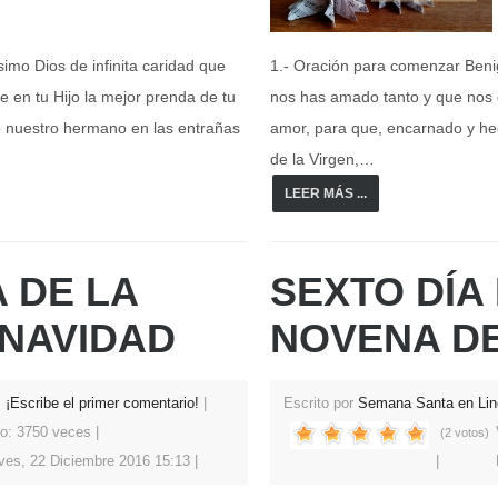
imo Dios de infinita caridad que
1.- Oración para comenzar Benig
 en tu Hijo la mejor prenda de tu
nos has amado tanto y que nos d
 nuestro hermano en las entrañas
amor, para que, encarnado y he
de la Virgen,…
LEER MÁS ...
A DE LA
SEXTO DÍA
NAVIDAD
NOVENA DE
¡Escribe el primer comentario!
Escrito por
Semana Santa en Lin
to: 3750 veces
(2 votos)
ves, 22 Diciembre 2016 15:13