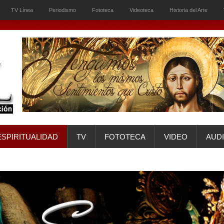
TV Línea
Periodismo
Fototeca
Videoteca
Historia del Arte
ESPIRITUALIDAD
TV
FOTOTECA
VIDEO
AUD