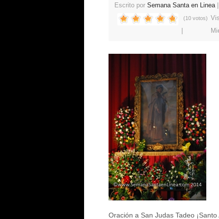
Escrito por
Semana Santa en Linea
Vi
(10 votos)
Mi
Oración a San Judas Tadeo ¡Santo A