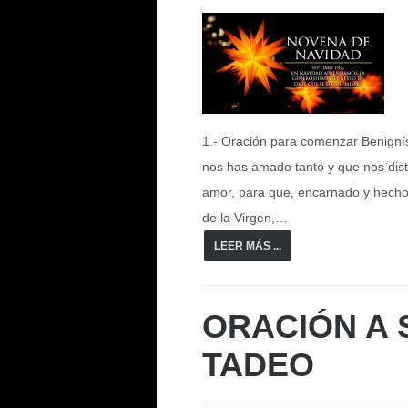
1.- Oración para comenzar Benignís
nos has amado tanto y que nos diste
amor, para que, encarnado y hecho
de la Virgen,…
LEER MÁS ...
ORACIÓN A 
TADEO