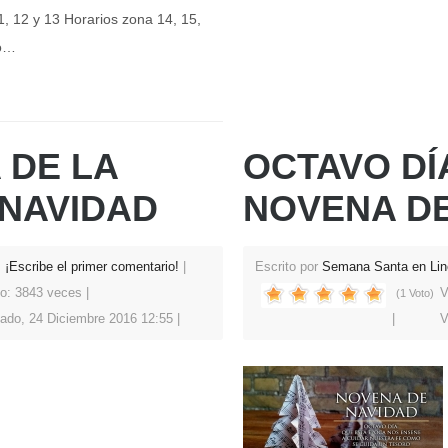
1, 12 y 13 Horarios zona 14, 15,
no…
 DE LA
OCTAVO DÍ
NAVIDAD
NOVENA DE
¡Escribe el primer comentario!
Escrito por
Semana Santa en Lin
to: 3843 veces
V
(1 Voto)
ado, 24 Diciembre 2016 12:55
V