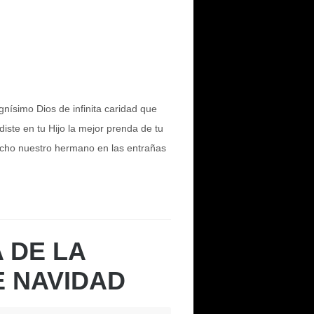
nísimo Dios de infinita caridad que
iste en tu Hijo la mejor prenda de tu
cho nuestro hermano en las entrañas
 DE LA
 NAVIDAD