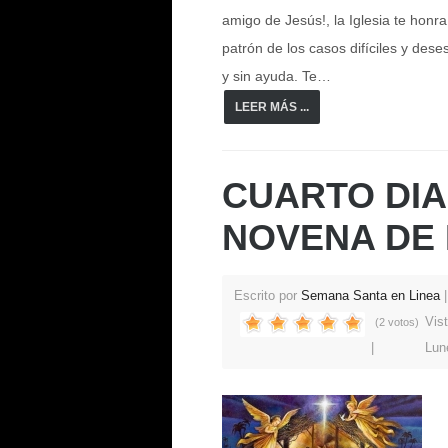
amigo de Jesús!, la Iglesia te honr
patrón de los casos difíciles y des
y sin ayuda. Te…
LEER MÁS ...
CUARTO DIA
NOVENA DE 
Escrito por
Semana Santa en Linea
Vis
(2 votos)
Lun