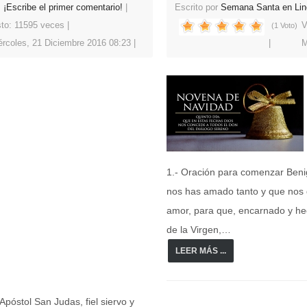
¡Escribe el primer comentario!
Escrito por
Semana Santa en Lin
sto: 11595 veces
V
(1 Voto)
ércoles, 21 Diciembre 2016 08:23
M
1.- Oración para comenzar Benig
nos has amado tanto y que nos d
amor, para que, encarnado y he
de la Virgen,…
LEER MÁS ...
póstol San Judas, fiel siervo y