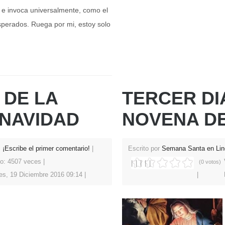
a e invoca universalmente, como el
esperados. Ruega por mi, estoy solo
 DE LA
TERCER DI
NAVIDAD
NOVENA DE
¡Escribe el primer comentario!
Escrito por
Semana Santa en Lin
to: 4507 veces
(0 votos)
es, 19 Diciembre 2016 09:14