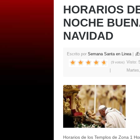
HORARIOS DE
NOCHE BUEN
NAVIDAD
Escrito por
Semana Santa en Linea
¡E
Visto:
(9 votos)
Martes
Horarios de los Templos de Zona 1 Hor