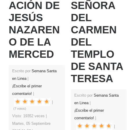
ACIÓN DE
SEÑORA
JESÚS
DEL
NAZAREN
CARMEN
O DE LA
DEL
MERCED
TEMPLO
DE SANTA
Escrito por
Semana Santa
TERESA
en Linea
¡Escribe el primer
comentario!
Escrito por
Semana Santa
en Linea
(7 votos)
¡Escribe el primer
Visto: 19352 veces
comentario!
Martes, 05 Septiembre