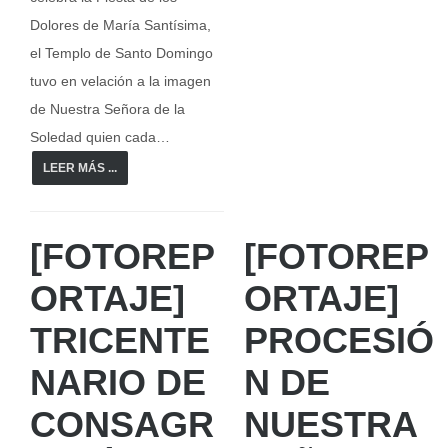
Dolores de María Santísima,
el Templo de Santo Domingo
tuvo en velación a la imagen
de Nuestra Señora de la
Soledad quien cada…
LEER MÁS ...
[FOTOREP
[FOTOREP
ORTAJE]
ORTAJE]
TRICENTE
PROCESIÓ
NARIO DE
N DE
CONSAGR
NUESTRA