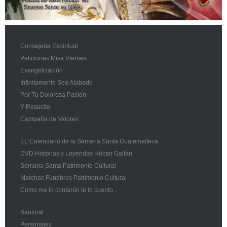
Consejeria Espiritual
Peticiones Misa Viernes
Evangelización
Infinitamente Sea Alabado
Por Tú Dolorosa Pasión
Y Resucito
Campaña de Valores
EL Calendario de la Semana Santa Guatemalteca
DVD Historias y Leyendas Héctor Gaitán
Semana Santa Patrimonio Cultural
Marchas Fúnebres Patrimonio Cultural
Como me lo contarón te lo cuento...
Santoral
Personajes