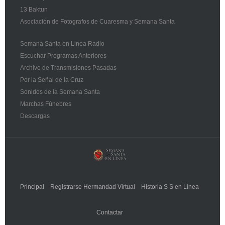
13 Baktun
Asociación de Fotografos de Cuaresma y Semana Santa
Semana Santa en Linea Radio
Escuchar Programas Anteriores
Archivo de Transmisiones Pasadas
Por la Señal de la Cruz
Sonidos de la Semana Santa
Marchas Fúnebres
Descargas
Principal
Registrarse Hermandad Virtual
Historia S S en Línea
Contactar