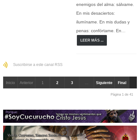
enemigos del alma: sálvame.
En mis desaciertos:
ilumíname. En mis dudas y
penas: confórtame. En…
LEER MÁS ...
Suscribirse a este canal RSS
Inicio
Anterior
1
2
3
…
Siguiente
Final
Página 1 de 41