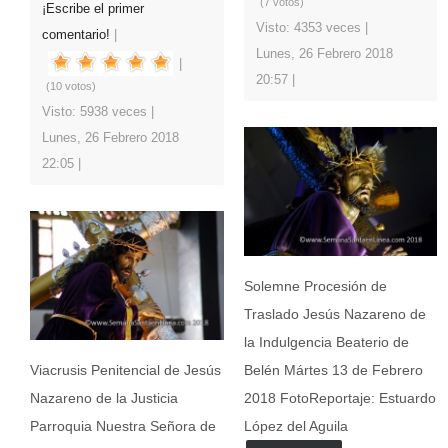
(7 votos)
¡Escribe el primer
Visto: 4353 veces
comentario!
Lunes, 26 Febrero 2018
20:57
(10 votos)
Visto: 5938 veces
Lunes, 26 Febrero 2018
22:05
Solemne Procesión de
Traslado Jesús Nazareno de
la Indulgencia Beaterio de
Viacrusis Penitencial de Jesús
Belén Mártes 13 de Febrero
Nazareno de la Justicia
2018 FotoReportaje: Estuardo
Parroquia Nuestra Señora de
López del Aguila