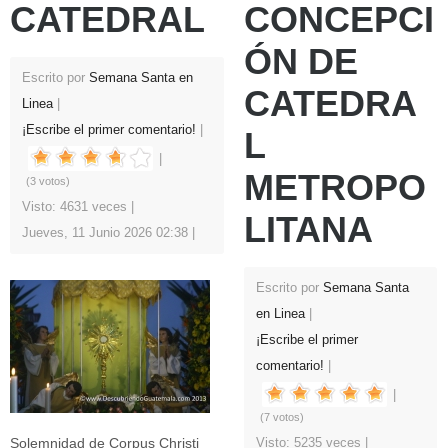
CATEDRAL
CONCEPCI
ÓN DE
Escrito por
Semana Santa en
CATEDRA
Linea
¡Escribe el primer comentario!
L
METROPO
(3 votos)
Visto: 4631 veces
LITANA
Jueves, 11 Junio 2026 02:38
Escrito por
Semana Santa
en Linea
¡Escribe el primer
comentario!
(7 votos)
Solemnidad de Corpus Christi
Visto: 5235 veces