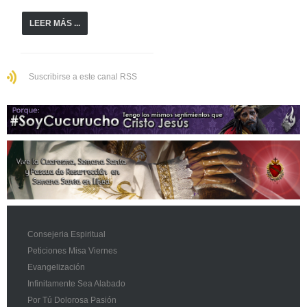
LEER MÁS ...
Suscribirse a este canal RSS
Consejeria Espiritual
Peticiones Misa Viernes
Evangelización
Infinitamente Sea Alabado
Por Tú Dolorosa Pasión