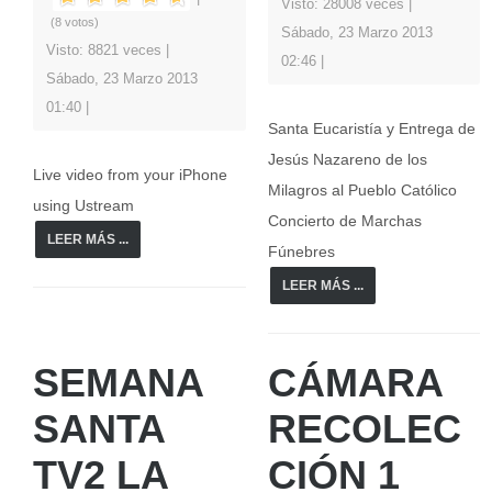
Visto: 28008 veces
(8 votos)
Sábado, 23 Marzo 2013
Visto: 8821 veces
02:46
Sábado, 23 Marzo 2013
01:40
Santa Eucaristía y Entrega de
Jesús Nazareno de los
Live video from your iPhone
Milagros al Pueblo Católico
using Ustream
Concierto de Marchas
LEER MÁS ...
Fúnebres
LEER MÁS ...
SEMANA
CÁMARA
SANTA
RECOLEC
TV2 LA
CIÓN 1