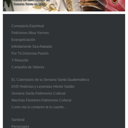
Consejeria Espiritual
Peticiones Misa Viernes
Evangelización
Infinitamente Sea Alabado
Por Tú Dolorosa Pasión
Y Resucito
Campaña de Valores
EL Calendario de la Semana Santa Guatemalteca
DVD Historias y Leyendas Héctor Gaitán
Semana Santa Patrimonio Cultural
Marchas Fúnebres Patrimonio Cultural
Como me lo contarón te lo cuento...
Santoral
Personajes