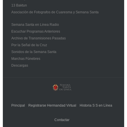
13 Baktun
Asociación de Fotografos de Cuaresma y Semana Santa
Semana Santa en Linea Radio
Escuchar Programas Anteriores
Archivo de Transmisiones Pasadas
Por la Señal de la Cruz
Sonidos de la Semana Santa
Marchas Fúnebres
Descargas
Principal
Registrarse Hermandad Virtual
Historia S S en Línea
Contactar