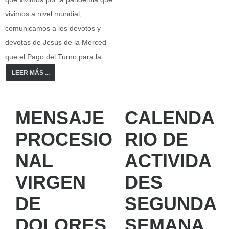
vivimos a nivel mundial,
comunicamos a los devotos y
devotas de Jesús de la Merced
que el Pago del Turno para la…
LEER MÁS ...
MENSAJE
CALENDA
PROCESIO
RIO DE
NAL
ACTIVIDA
VIRGEN
DES
DE
SEGUNDA
DOLORES
SEMANA