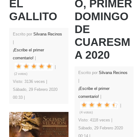
EL
O, PRIMER
GALLITO
DOMINGO
DE
Escrito por
Silvana Recinos
CUARESM
¡Escribe el primer
A 2020
comentario!
Escrito por
Silvana Recinos
(2 votos)
Visto: 3136 veces
¡Escribe el primer
Sábado, 29 Febrero 2020
comentario!
00:33
(4 votos)
Visto: 4118 veces
Sábado, 29 Febrero 2020
00:14