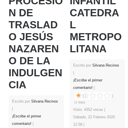
PROCESIÓ
INFANTIL
N DE
CATEDRA
TRASLAD
L
O JESÚS
METROPO
NAZAREN
LITANA
O DE LA
Escrito por
Silvana Recinos
INDULGEN
¡Escribe el primer
CIA
comentario!
Escrito por
Silvana Recinos
(1 Voto)
Visto: 4352 veces
¡Escribe el primer
Sábado, 22 Febrero 2020
comentario!
12:58