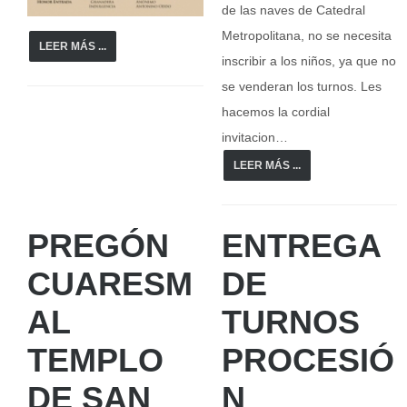
de las naves de Catedral
Metropolitana, no se necesita
LEER MÁS ...
inscribir a los niños, ya que no
se venderan los turnos. Les
hacemos la cordial
invitacion…
LEER MÁS ...
PREGÓN
ENTREGA
CUARESM
DE
AL
TURNOS
TEMPLO
PROCESIÓ
DE SAN
N