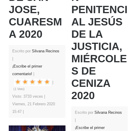
JOSE,
PENITENCI
CUARESM
AL JESÚS
A 2020
DE LA
JUSTICIA,
Escrito por
Silvana Recinos
MIÉRCOLE
¡Escribe el primer
S DE
comentario!
CENIZA
(1 Voto)
2020
Visto: 3733 veces
Viernes, 21 Febrero 2020
15:47
Escrito por
Silvana Recinos
¡Escribe el primer