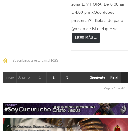
zona 1. ? HORA: De 8:00 am
a 4:00 pm ¿Qué debes
presentar? Boleta de pago
(ya sea de BI o el que se…
LEER MÁS ...
Suscribirse a este canal RSS
Inicio
Anterior
1
2
3
…
Siguiente
Final
Página 1 de 42