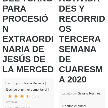
PARA
DES Y
PROCESIÓ
RECORRID
N
OS
EXTRAORDI
TERCERA
NARIA DE
SEMANA
JESÚS DE
DE
LA MERCED
CUARESM
A 2020
Escrito por
Silvana Recinos
¡Escribe el primer comentario!
Escrito por
Silvana Recinos
(2 votos)
¡Escribe el primer