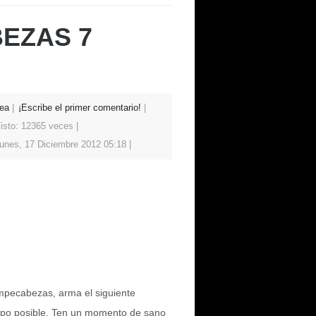
EZAS 7
ea
¡Escribe el primer comentario!
isto: 12365 veces
unes, 17 Diciembre 2012 05:18
mpecabezas, arma el siguiente
po posible. Ten un momento de sano