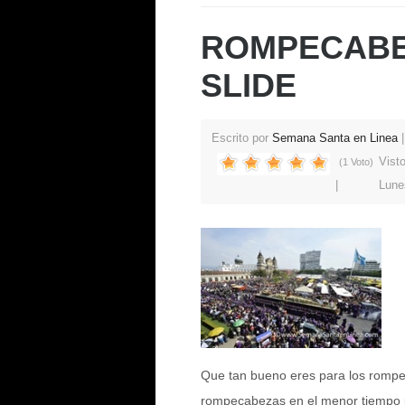
ROMPECABE
SLIDE
Escrito por
Semana Santa en Linea
Vist
(1 Voto)
Lune
Que tan bueno eres para los rompe
rompecabezas en el menor tiempo 