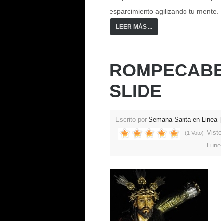
esparcimiento agilizando tu mente.
LEER MÁS ...
ROMPECABE
SLIDE
Escrito por
Semana Santa en Linea
Vist
(1 Voto)
Lune