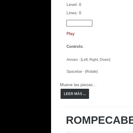
Level: 0
Lines: 0
Play
Controls:
Arrows - [Left, Right, Down]
Spacebar - [Rotate]
Mueve las piezas…
LEER MÁS ...
ROMPECABE