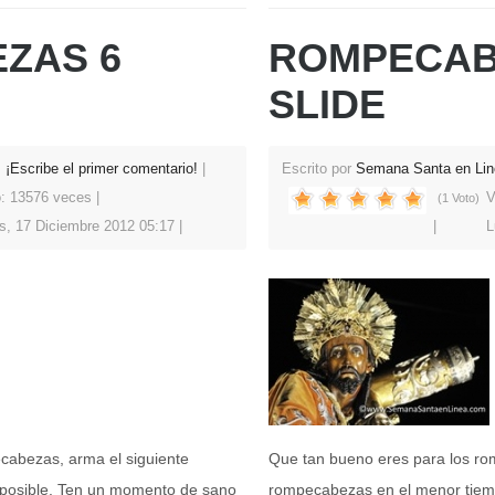
ZAS 6
ROMPECAB
SLIDE
¡Escribe el primer comentario!
Escrito por
Semana Santa en Lin
o: 13576 veces
V
(1 Voto)
s, 17 Diciembre 2012 05:17
L
cabezas, arma el siguiente
Que tan bueno eres para los ro
posible. Ten un momento de sano
rompecabezas en el menor tiem