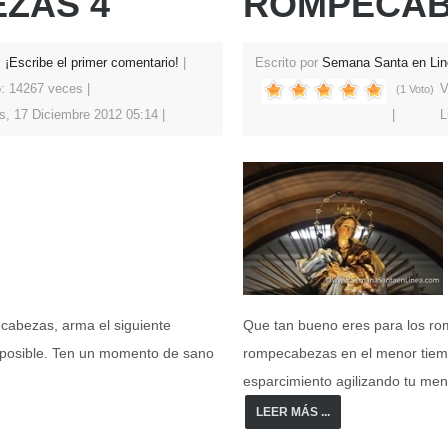
ZAS 4
ROMPECAB
¡Escribe el primer comentario!
Escrito por
Semana Santa en Lin
o: 14267 veces
V
(1 Voto)
s, 17 Diciembre 2012 05:14
L
cabezas, arma el siguiente
Que tan bueno eres para los ro
posible. Ten un momento de sano
rompecabezas en el menor tiem
esparcimiento agilizando tu men
LEER MÁS ...