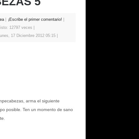
EZAS 5
ea
¡Escribe el primer comentario!
isto: 12797 veces
unes, 17 Diciembre 2012 05:15
mpecabezas, arma el siguiente
po posible. Ten un momento de sano
te.