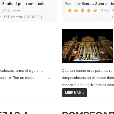
¡Escribe el primer comentario!
Escrito por
Semana Santa en Lin
o: 17111 veces
V
(1 Voto)
s, 17 Diciembre 2012 05:09
L
cabezas, arma el siguiente
Que tan bueno eres para los ro
posible. Ten un momento de sano
rompecabezas en el menor tiem
esparcimiento agilizando tu men
LEER MÁS ...