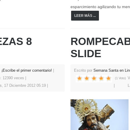
esparcimiento agilizando tu men
LEER MÁS ...
ZAS 8
ROMPECAB
SLIDE
¡Escribe el primer comentario!
Escrito por
Semana Santa en Lin
o: 12390 veces
V
(1 Voto)
s, 17 Diciembre 2012 05:19
L