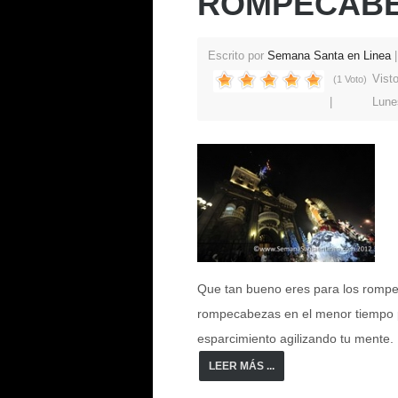
ROMPECABE
Escrito por
Semana Santa en Linea
Vist
(1 Voto)
Lune
Que tan bueno eres para los rompe
rompecabezas en el menor tiempo 
esparcimiento agilizando tu mente.
LEER MÁS ...