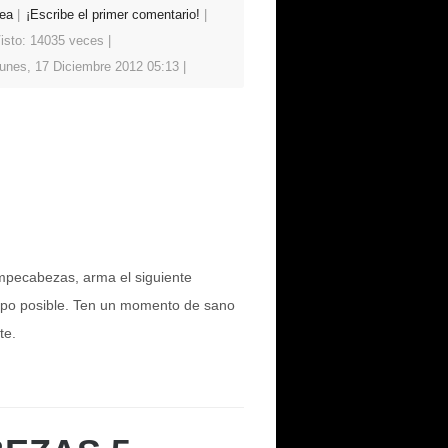
ea
¡Escribe el primer comentario!
isto: 14035 veces
unes, 17 Diciembre 2012 05:13
mpecabezas, arma el siguiente
po posible. Ten un momento de sano
te.