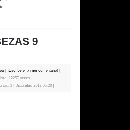
te.
EZAS 9
ea
¡Escribe el primer comentario!
isto: 12257 veces
unes, 17 Diciembre 2012 05:20