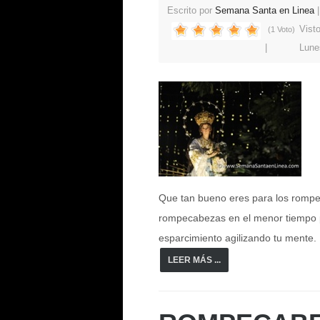
Escrito por
Semana Santa en Linea
Vist
(1 Voto)
Lune
Que tan bueno eres para los rompe
rompecabezas en el menor tiempo 
esparcimiento agilizando tu mente.
LEER MÁS ...