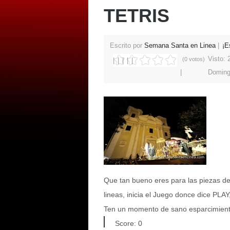
TETRIS
Escrito por
Semana Santa en Linea
¡E
Visto:
(0 votos)
Doming
Que tan bueno eres para las piezas del
lineas, inicia el Juego donce dice PLAY
Ten un momento de sano esparcimiento
Score: 0