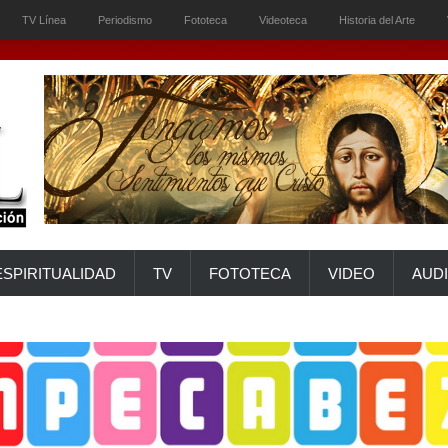
TV Línea
Periodismo
Fototeca
Videoteca
Historia del Arte
ESPIRITUALIDAD
TV
FOTOTECA
VIDEO
AUD