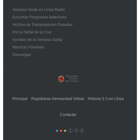
Semana Santa en Linea Radio
Escuchar Programas Anteriores
Archivo de Transmisiones Pasadas
Por la Señal de la Cruz
Sonidos de la Semana Santa
Marchas Fúnebres
Descargas
Principal
Registrarse Hermandad Virtual
Historia S S en Línea
Contactar
1
2
3