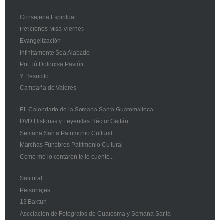
Consejeria Espiritual
Peticiones Misa Viernes
Evangelización
Infinitamente Sea Alabado
Por Tú Dolorosa Pasión
Y Resucito
Campaña de Valores
EL Calendario de la Semana Santa Guatemalteca
DVD Historias y Leyendas Héctor Gaitán
Semana Santa Patrimonio Cultural
Marchas Fúnebres Patrimonio Cultural
Como me lo contarón te lo cuento...
Santoral
Personajes
13 Baktun
Asociación de Fotografos de Cuaresma y Semana Santa