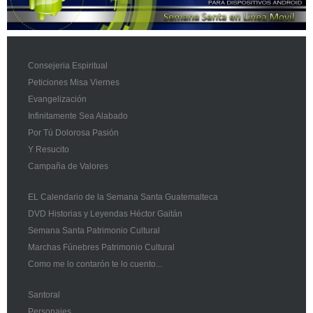
Consejeria Espiritual
Peticiones Misa Viernes
Evangelización
Infinitamente Sea Alabado
Por Tú Dolorosa Pasión
Y Resucito
Campaña de Valores
EL Calendario de la Semana Santa Guatemalteca
DVD Historias y Leyendas Héctor Gaitán
Semana Santa Patrimonio Cultural
Marchas Fúnebres Patrimonio Cultural
Como me lo contarón te lo cuento...
Santoral
Personajes