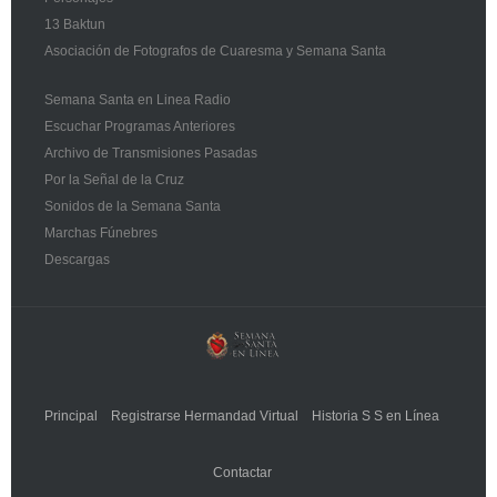
13 Baktun
Asociación de Fotografos de Cuaresma y Semana Santa
Semana Santa en Linea Radio
Escuchar Programas Anteriores
Archivo de Transmisiones Pasadas
Por la Señal de la Cruz
Sonidos de la Semana Santa
Marchas Fúnebres
Descargas
Principal
Registrarse Hermandad Virtual
Historia S S en Línea
Contactar