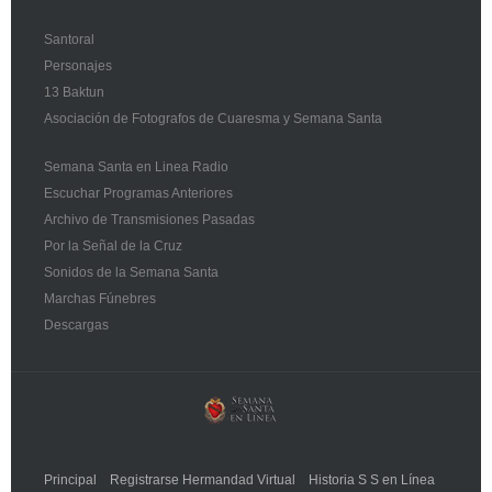
Santoral
Personajes
13 Baktun
Asociación de Fotografos de Cuaresma y Semana Santa
Semana Santa en Linea Radio
Escuchar Programas Anteriores
Archivo de Transmisiones Pasadas
Por la Señal de la Cruz
Sonidos de la Semana Santa
Marchas Fúnebres
Descargas
Principal
Registrarse Hermandad Virtual
Historia S S en Línea