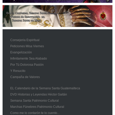
Consejeria Espiritual
Peticiones Misa Viernes
Evangelización
Infinitamente Sea Alabado
Por Tú Dolorosa Pasión
Y Resucito
Campaña de Valores
EL Calendario de la Semana Santa Guatemalteca
DVD Historias y Leyendas Héctor Gaitán
Semana Santa Patrimonio Cultural
Marchas Fúnebres Patrimonio Cultural
Como me lo contarón te lo cuento...