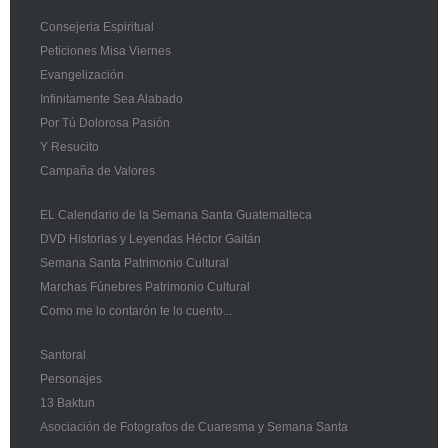
Consejeria Espiritual
Peticiones Misa Viernes
Evangelización
Infinitamente Sea Alabado
Por Tú Dolorosa Pasión
Y Resucito
Campaña de Valores
EL Calendario de la Semana Santa Guatemalteca
DVD Historias y Leyendas Héctor Gaitán
Semana Santa Patrimonio Cultural
Marchas Fúnebres Patrimonio Cultural
Como me lo contarón te lo cuento...
Santoral
Personajes
13 Baktun
Asociación de Fotografos de Cuaresma y Semana Santa