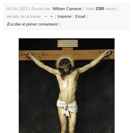
03 Oct 2021
Escrito por
William Cameros
Visto
2395
veces
tamaño de la fuente
Imprimir
Email
¡Escribe el primer comentario!