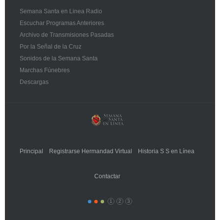
Semana Santa en Linea Radio
Escuchar Programas Anteriores
Archivo de Transmisiones Pasadas
Por la Señal de la Cruz
Sonidos de la Semana Santa
Marchas Fúnebres
Descargas
Principal
Registrarse Hermandad Virtual
Historia S S en Línea
Contactar
1
2
3