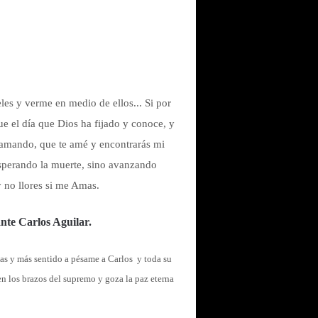
eles y verme en medio de ellos... Si por
ue el día que Dios ha fijado y conoce, y
go amando, que te amé y encontrarás mi
 esperando la muerte, sino avanzando
y no llores si me Amas.
nte Carlos Aguilar.
s y más sentido a pésame a Carlos y toda su
n los brazos del supremo y goza la paz eterna