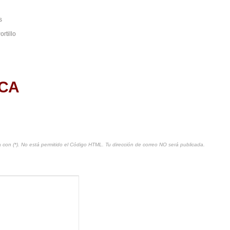
s
rtillo
СА
 con (*). No está permitido el Código HTML. Tu dirección de correo NO será publicada.