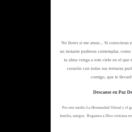
No llores si me amas... Si conocieras e
un instante pudieras contemplar, como y
tu alma venga a este cielo en el que 
corazón con todas sus ternuras puri
contigo, que te llevar
Descanse en Paz De
Por este medio La Hermandad Virtual y el g
familia, amigos. Rogamos a Dios cristiana re