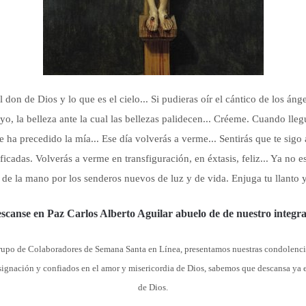
l don de Dios y lo que es el cielo... Si pudieras oír el cántico de los áng
o, la belleza ante la cual las bellezas palidecen... Créeme. Cuando lleg
te ha precedido la mía... Ese día volverás a verme... Sentirás que te si
ficadas. Volverás a verme en transfiguración, en éxtasis, feliz... Ya no
é de la mano por los senderos nuevos de luz y de vida. Enjuga tu llanto 
scanse en Paz Carlos Alberto Aguilar abuelo de de nuestro integra
rupo de Colaboradores de Semana Santa en Línea, presentamos nuestras condolencia
signación y confiados en el amor y misericordia de Dios,
sabemos que descansa ya e
de Dios.