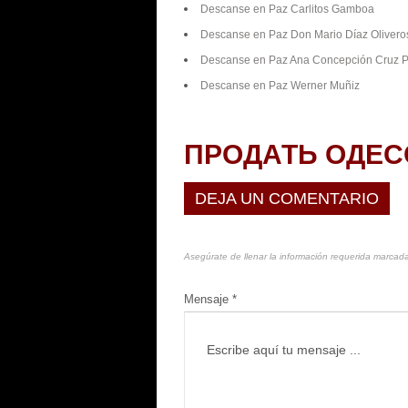
Descanse en Paz Carlitos Gamboa
Descanse en Paz Don Mario Díaz Olivero
Descanse en Paz Ana Concepción Cruz Po
Descanse en Paz Werner Muñiz
ПРОДАТЬ ОДЕС
DEJA UN COMENTARIO
Asegúrate de llenar la información requerida marcada
Mensaje *