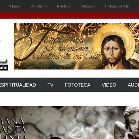
TV Línea
Periodismo
Fototeca
Videoteca
Historia del Arte
ESPIRITUALIDAD
TV
FOTOTECA
VIDEO
AUD