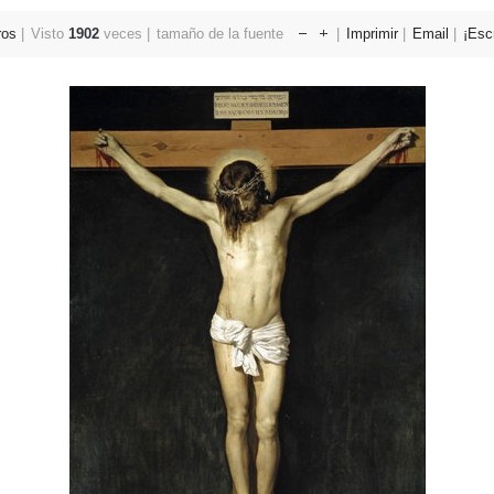
ros
Visto
1902
veces
tamaño de la fuente
Imprimir
Email
¡Esc