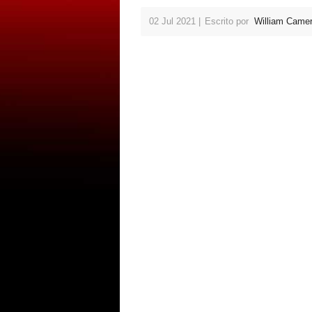
02 Jul 2021
Escrito por
William Came