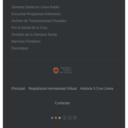
Semana Santa en Linea Radio
Escuchar Programas Anteriores
Archivo de Transmisiones Pasadas
Por la Señal de la Cruz
Sonidos de la Semana Santa
Marchas Fúnebres
Descargas
Principal
Registrarse Hermandad Virtual
Historia S S en Línea
Contactar
1
2
3