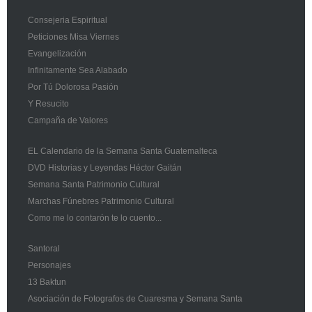
Consejeria Espiritual
Peticiones Misa Viernes
Evangelización
Infinitamente Sea Alabado
Por Tú Dolorosa Pasión
Y Resucito
Campaña de Valores
EL Calendario de la Semana Santa Guatemalteca
DVD Historias y Leyendas Héctor Gaitán
Semana Santa Patrimonio Cultural
Marchas Fúnebres Patrimonio Cultural
Como me lo contarón te lo cuento...
Santoral
Personajes
13 Baktun
Asociación de Fotografos de Cuaresma y Semana Santa