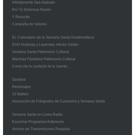
Infinitamente Sea Alabado
Por Tú Dolorosa Pasión
Y Resucito
Campaña de Valores
EL Calendario de la Semana Santa Guatemalteca
DVD Historias y Leyendas Héctor Gaitán
Semana Santa Patrimonio Cultural
Marchas Fúnebres Patrimonio Cultural
Como me lo contarón te lo cuento...
Santoral
Personajes
13 Baktun
Asociación de Fotografos de Cuaresma y Semana Santa
Semana Santa en Linea Radio
Escuchar Programas Anteriores
Archivo de Transmisiones Pasadas