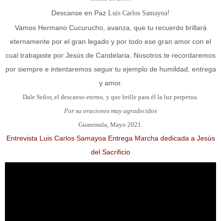
Descanse en Paz
Luis Carlos Samayoa!
Vamos Hermano Cucurucho, avanza, que tu recuerdo brillará
eternamente por el gran legado y por todo ese gran amor con el
cual trabajaste por Jesús de Candelaria. Nosotros te recordaremos
por siempre e intentaremos seguir tu ejemplo de humildad, entrega
y amor.
Dale Señor, el descanso eterno, y que brille para él la luz perpetua.
Por su oraciones muy agradecidos
Guatemala, Mayo 2021.
Entrevista Luis Carlos Samayoa Entrega Marcha dedicada a Jesús
del Sacrificio