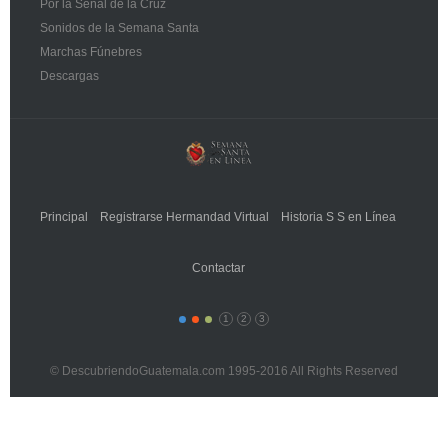
Por la Señal de la Cruz
Sonidos de la Semana Santa
Marchas Fúnebres
Descargas
Principal
Registrarse Hermandad Virtual
Historia S S en Línea
Contactar
1
2
3
© DescubriendoGuatemala.com 1995-2016 All Rights Reserved