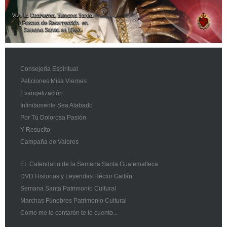
Consejeria Espiritual
Peticiones Misa Viernes
Evangelización
Infinitamente Sea Alabado
Por Tú Dolorosa Pasión
Y Resucito
Campaña de Valores
EL Calendario de la Semana Santa Guatemalteca
DVD Historias y Leyendas Héctor Gaitán
Semana Santa Patrimonio Cultural
Marchas Fúnebres Patrimonio Cultural
Como me lo contarón te lo cuento...