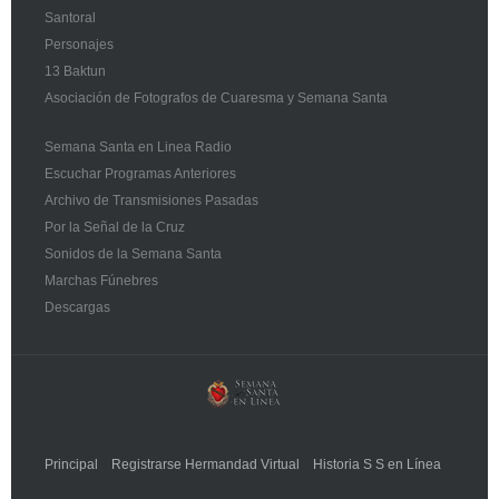
Santoral
Personajes
13 Baktun
Asociación de Fotografos de Cuaresma y Semana Santa
Semana Santa en Linea Radio
Escuchar Programas Anteriores
Archivo de Transmisiones Pasadas
Por la Señal de la Cruz
Sonidos de la Semana Santa
Marchas Fúnebres
Descargas
Principal
Registrarse Hermandad Virtual
Historia S S en Línea