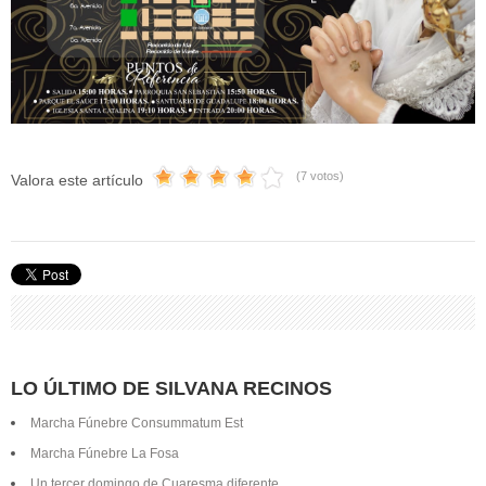
(7 votos)
Valora este artículo
LO ÚLTIMO DE SILVANA RECINOS
Marcha Fúnebre Consummatum Est
Marcha Fúnebre La Fosa
Un tercer domingo de Cuaresma diferente