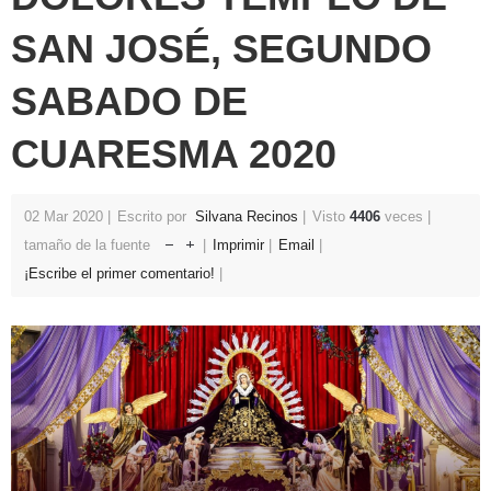
SAN JOSÉ, SEGUNDO
SABADO DE
CUARESMA 2020
02 Mar 2020
Escrito por
Silvana Recinos
Visto
4406
veces
tamaño de la fuente
Imprimir
Email
¡Escribe el primer comentario!