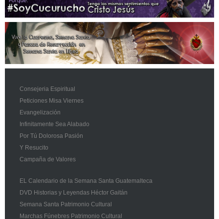
Consejeria Espiritual
Peticiones Misa Viernes
Evangelización
Infinitamente Sea Alabado
Por Tú Dolorosa Pasión
Y Resucito
Campaña de Valores
EL Calendario de la Semana Santa Guatemalteca
DVD Historias y Leyendas Héctor Gaitán
Semana Santa Patrimonio Cultural
Marchas Fúnebres Patrimonio Cultural