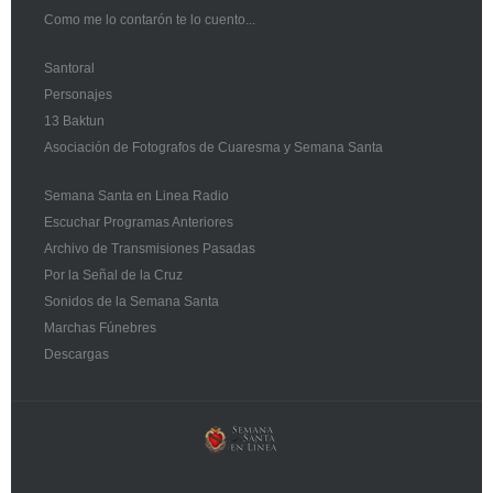
Como me lo contarón te lo cuento...
Santoral
Personajes
13 Baktun
Asociación de Fotografos de Cuaresma y Semana Santa
Semana Santa en Linea Radio
Escuchar Programas Anteriores
Archivo de Transmisiones Pasadas
Por la Señal de la Cruz
Sonidos de la Semana Santa
Marchas Fúnebres
Descargas