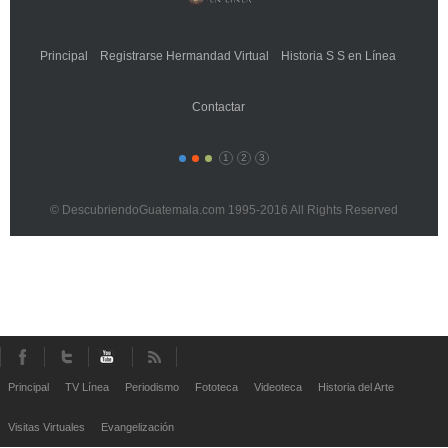
Principal
Registrarse Hermandad Virtual
Historia S S en Línea
Contactar
1
2
3
© DescubriendoGuatemala.com 1995-2016 All Rights Reserved
Principal
TV Línea
Periodismo
Fototeca
Videoteca
Historia del Arte
Visitas Virtuales
Evangelización