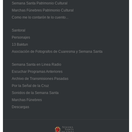
Semana Santa Patrimonio Cultural
Marchas Fúnebres Patrimonio Cultural
Como me lo contarón te lo cuento...
Santoral
Personajes
13 Baktun
Asociación de Fotografos de Cuaresma y Semana Santa
Semana Santa en Linea Radio
Escuchar Programas Anteriores
Archivo de Transmisiones Pasadas
Por la Señal de la Cruz
Sonidos de la Semana Santa
Marchas Fúnebres
Descargas