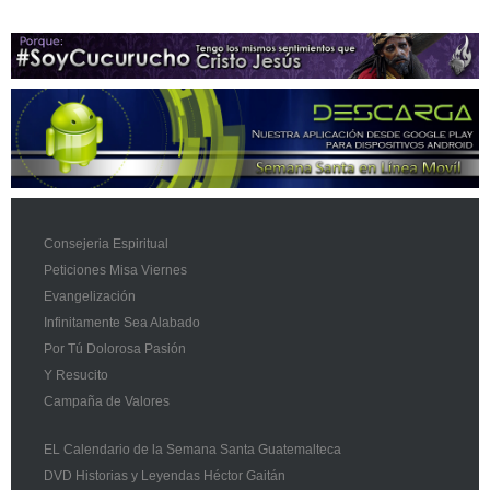
Consejeria Espiritual
Peticiones Misa Viernes
Evangelización
Infinitamente Sea Alabado
Por Tú Dolorosa Pasión
Y Resucito
Campaña de Valores
EL Calendario de la Semana Santa Guatemalteca
DVD Historias y Leyendas Héctor Gaitán