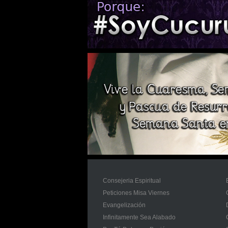
Consejeria Espiritual
Peticiones Misa Viernes
Evangelización
Infinitamente Sea Alabado