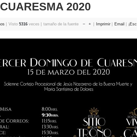
 CUARESMA 2020
nos
Visto
5316
veces
tamaño de la fuente
Imprimir
Email
¡Esc