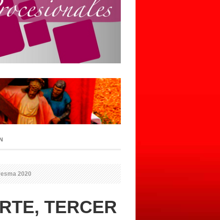
N
aresma 2020
RTE, TERCER