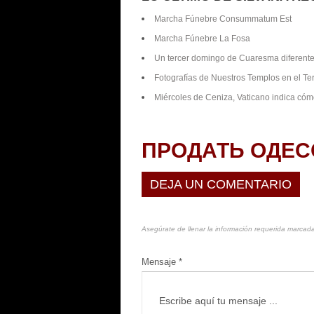
Marcha Fúnebre Consummatum Est
Marcha Fúnebre La Fosa
Un tercer domingo de Cuaresma diferent
Fotografías de Nuestros Templos en el T
Miércoles de Ceniza, Vaticano indica cómo
ПРОДАТЬ ОДЕС
DEJA UN COMENTARIO
Asegúrate de llenar la información requerida marcada
Mensaje *