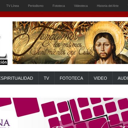
TV Línea
Periodismo
Fototeca
Videoteca
Historia del Arte
ESPIRITUALIDAD
TV
FOTOTECA
VIDEO
AUD