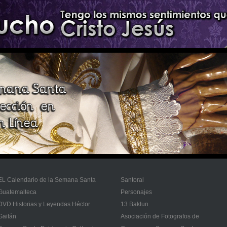
EL Calendario de la Semana Santa
Santoral
Guatemalteca
Personajes
DVD Historias y Leyendas Héctor
13 Baktun
Gaitán
Asociación de Fotografos de