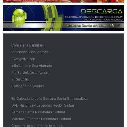
Consejeria Espiritual
Peticiones Misa Viernes
Evangelización
Infinitamente Sea Alabado
Por Tú Dolorosa Pasión
Y Resucito
Campaña de Valores
EL Calendario de la Semana Santa Guatemalteca
DVD Historias y Leyendas Héctor Gaitán
Semana Santa Patrimonio Cultural
Marchas Fúnebres Patrimonio Cultural
Como me lo contarón te lo cuento...