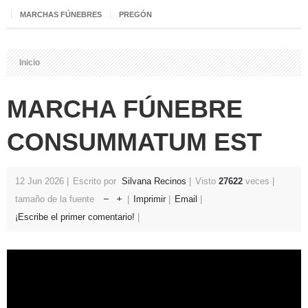
MARCHAS FÚNEBRES
PREGÓN
Inicio
MARCHA FÚNEBRE
CONSUMMATUM EST
12 Jun 2026
Escrito por
Silvana Recinos
Visto
27622
veces
tamaño de la fuente
Imprimir
Email
¡Escribe el primer comentario!