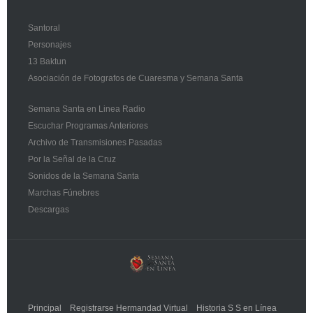
Santoral
Personajes
13 Baktun
Asociación de Fotografos de Cuaresma y Semana Santa
Semana Santa en Linea Radio
Escuchar Programas Anteriores
Archivo de Transmisiones Pasadas
Por la Señal de la Cruz
Sonidos de la Semana Santa
Marchas Fúnebres
Descargas
Principal
Registrarse Hermandad Virtual
Historia S S en Línea