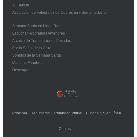
13 Baktun
Asociación de Fotografos de Cuaresma y Semana Santa
Semana Santa en Linea Radio
Escuchar Programas Anteriores
Archivo de Transmisiones Pasadas
Por la Señal de la Cruz
Sonidos de la Semana Santa
Marchas Fúnebres
Descargas
Principal
Registrarse Hermandad Virtual
Historia S S en Línea
Contactar