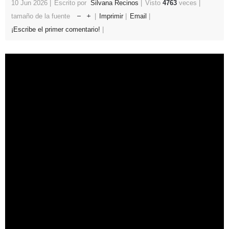
10 Jun 2026
Escrito por
Silvana Recinos
Visto
4763
veces
tamaño de la fuente
Imprimir
Email
¡Escribe el primer comentario!