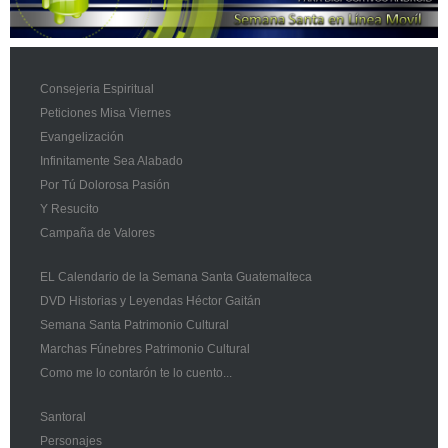
Consejeria Espiritual
Peticiones Misa Viernes
Evangelización
Infinitamente Sea Alabado
Por Tú Dolorosa Pasión
Y Resucito
Campaña de Valores
EL Calendario de la Semana Santa Guatemalteca
DVD Historias y Leyendas Héctor Gaitán
Semana Santa Patrimonio Cultural
Marchas Fúnebres Patrimonio Cultural
Como me lo contarón te lo cuento...
Santoral
Personajes