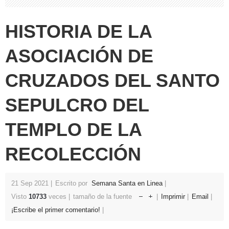
HISTORIA DE LA
ASOCIACIÓN DE
CRUZADOS DEL SANTO
SEPULCRO DEL
TEMPLO DE LA
RECOLECCIÓN
21 Sep 2021
Escrito por
Semana Santa en Linea
Visto
10733
veces
tamaño de la fuente
Imprimir
Email
¡Escribe el primer comentario!