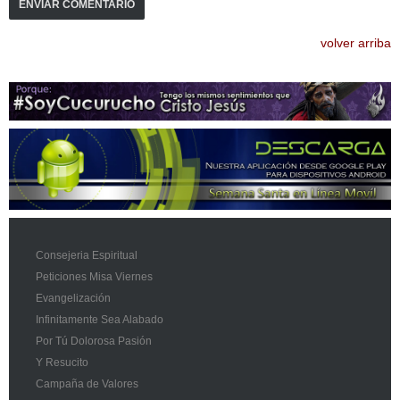
volver arriba
Consejeria Espiritual
Peticiones Misa Viernes
Evangelización
Infinitamente Sea Alabado
Por Tú Dolorosa Pasión
Y Resucito
Campaña de Valores