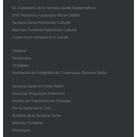
EL Calendario de la Semana Santa Guatemalteca
DVD Historias y Leyendas Héctor Gaitán
Semana Santa Patrimonio Cultural
Marchas Fúnebres Patrimonio Cultural
Como me lo contarón te lo cuento...
Santoral
Personajes
13 Baktun
Asociación de Fotografos de Cuaresma y Semana Santa
Semana Santa en Linea Radio
Escuchar Programas Anteriores
Archivo de Transmisiones Pasadas
Por la Señal de la Cruz
Sonidos de la Semana Santa
Marchas Fúnebres
Descargas