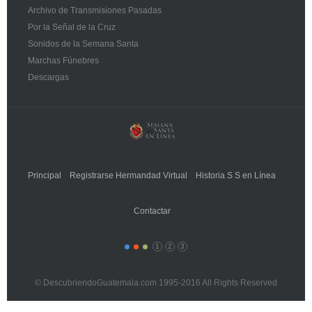
Archivo de Transmisiones Pasadas
Por la Señal de la Cruz
Sonidos de la Semana Santa
Marchas Fúnebres
Descargas
Principal
Registrarse Hermandad Virtual
Historia S S en Línea
Contactar
1
2
3
© DescubriendoGuatemala.com 1995-2016 All Rights Reserved