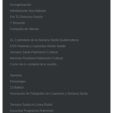
Evangelización
Infinitamente Sea Alabado
Por Tú Dolorosa Pasión
Y Resucito
Campaña de Valores
EL Calendario de la Semana Santa Guatemalteca
DVD Historias y Leyendas Héctor Gaitán
Semana Santa Patrimonio Cultural
Marchas Fúnebres Patrimonio Cultural
Como me lo contarón te lo cuento...
Santoral
Personajes
13 Baktun
Asociación de Fotografos de Cuaresma y Semana Santa
Semana Santa en Linea Radio
Escuchar Programas Anteriores