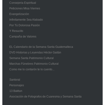
Consejeria Espiritual
Peticiones Misa Viernes
Evangelización
Infinitamente Sea Alabado
Por Tú Dolorosa Pasión
Y Resucito
Campaña de Valores
EL Calendario de la Semana Santa Guatemalteca
DVD Historias y Leyendas Héctor Gaitán
Semana Santa Patrimonio Cultural
Marchas Fúnebres Patrimonio Cultural
Como me lo contarón te lo cuento...
Santoral
Personajes
13 Baktun
Asociación de Fotografos de Cuaresma y Semana Santa