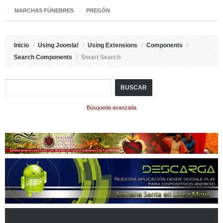
MARCHAS FÚNEBRES
PREGÓN
Inicio
/
Using Joomla!
/
Using Extensions
/
Components
/
Search Components
/
Smart Search
BUSCAR
Búsqueda avanzada