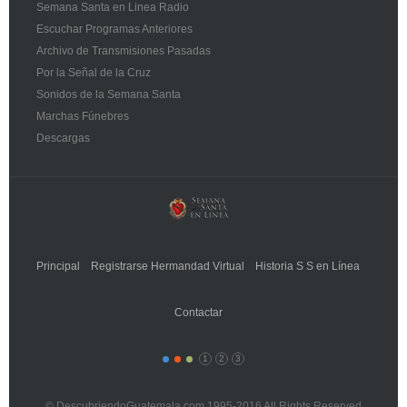
Semana Santa en Linea Radio
Escuchar Programas Anteriores
Archivo de Transmisiones Pasadas
Por la Señal de la Cruz
Sonidos de la Semana Santa
Marchas Fúnebres
Descargas
Principal
Registrarse Hermandad Virtual
Historia S S en Línea
Contactar
1
2
3
© DescubriendoGuatemala.com 1995-2016 All Rights Reserved