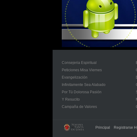
Consejeria Espiritual
Peticiones Misa Viernes
Evangelización
Infinitamente Sea Alabado
Por Tú Dolorosa Pasión
Y Resucito
Campaña de Valores
Principal
Registrarse H