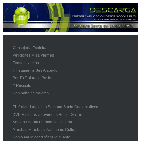
Consejeria Espiritual
Peticiones Misa Viernes
Evangelización
Infinitamente Sea Alabado
Por Tú Dolorosa Pasión
Y Resucito
Campaña de Valores
EL Calendario de la Semana Santa Guatemalteca
DVD Historias y Leyendas Héctor Gaitán
Semana Santa Patrimonio Cultural
Marchas Fúnebres Patrimonio Cultural
Como me lo contarón te lo cuento...