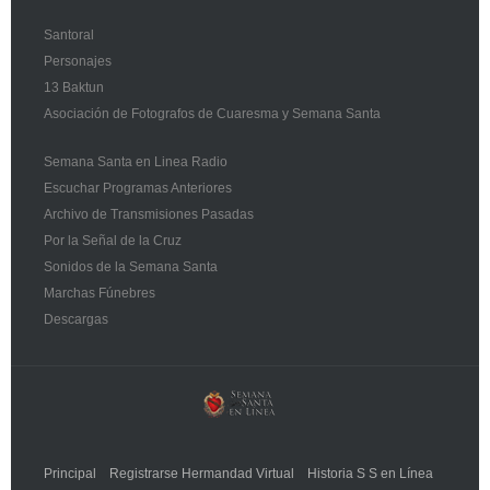
Santoral
Personajes
13 Baktun
Asociación de Fotografos de Cuaresma y Semana Santa
Semana Santa en Linea Radio
Escuchar Programas Anteriores
Archivo de Transmisiones Pasadas
Por la Señal de la Cruz
Sonidos de la Semana Santa
Marchas Fúnebres
Descargas
Principal
Registrarse Hermandad Virtual
Historia S S en Línea