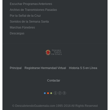
Escuchar Programas Anteriores
Archivo de Transmisiones Pasadas
Por la Señal de la Cruz
Sonidos de la Semana Santa
Marchas Fúnebres
Descargas
Principal
Registrarse Hermandad Virtual
Historia S S en Línea
Contactar
1
2
3
© DescubriendoGuatemala.com 1995-2016 All Rights Reserved