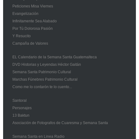
Peticiones Misa Viernes
Evangelización
Infinitamente Sea Alabado
Por Tú Dolorosa Pasión
Y Resucito
Campaña de Valores
EL Calendario de la Semana Santa Guatemalteca
DVD Historias y Leyendas Héctor Gaitán
Semana Santa Patrimonio Cultural
Marchas Fúnebres Patrimonio Cultural
Como me lo contarón te lo cuento...
Santoral
Personajes
13 Baktun
Asociación de Fotografos de Cuaresma y Semana Santa
Semana Santa en Linea Radio